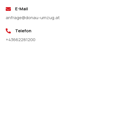
E-Mail
anfrage@donau-umzug.at
Telefon
+43662281200