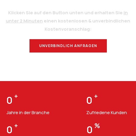
Klicken Sie auf den Button unten und erhalten Sie
in
unter 2 Minuten
einen kostenlosen & unverbindlichen
Kostenvoranschlag:
UNVERBINDLICH ANFRAGEN
BERATUNG
+
+
0
0
Jahre in der Branche
Zufriedene Kunden
+
%
0
0