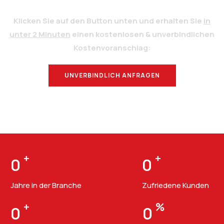
Klicken Sie auf den Button unten und erhalten Sie
in
unter 2 Minuten
einen kostenlosen & unverbindlichen
Kostenvoranschlag:
UNVERBINDLICH ANFRAGEN
BERATUNG
+
+
0
0
Jahre in der Branche
Zufriedene Kunden
+
%
0
0