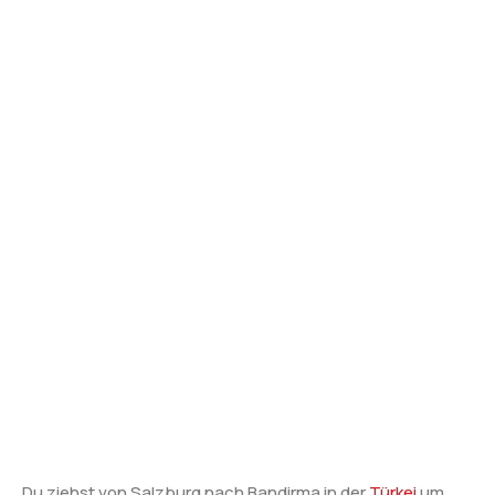
Du ziehst von Salzburg nach Bandirma in der
Türkei
um