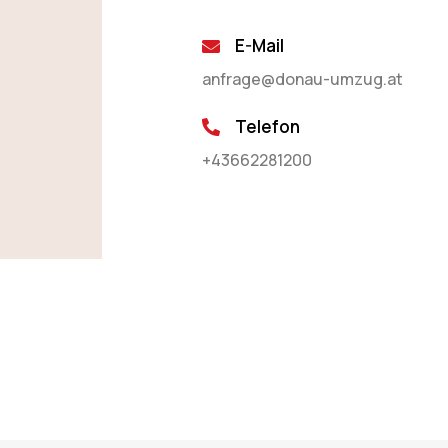
E-Mail
anfrage@donau-umzug.at
Telefon
+43662281200