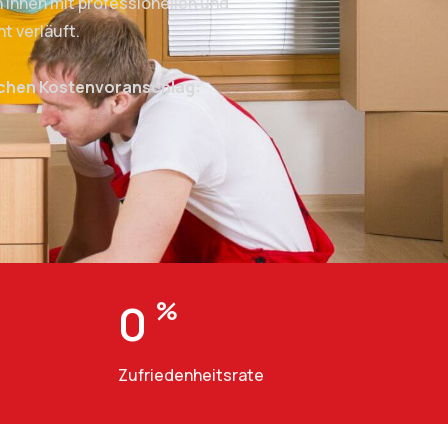
Ihnen mit professionellen und
t verläuft.
ichen Kostenvoranschlag:
0
%
Zufriedenheitsrate