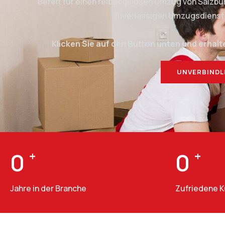
Bereit für einen reibungslosen Umzug von Salzb
zuverlässigen Umzugsdienstlei
Klicken Sie auf den Button unten und erhalt
UNVERBINDL
0
+
0
+
Jahre in der Branche
Zufriedene 