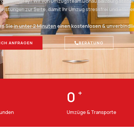
urg nach Hatay? Wir von Umzugsteam Donau Salzburg stehen 
stungen zur Seite, damit Ihr Umzug stressfrei und effizien
en Sie
in unter 2 Minuten
einen kostenlosen & unverbindl
ICH ANFRAGEN
BERATUNG
0
+
Kunden
Umzüge & Transporte