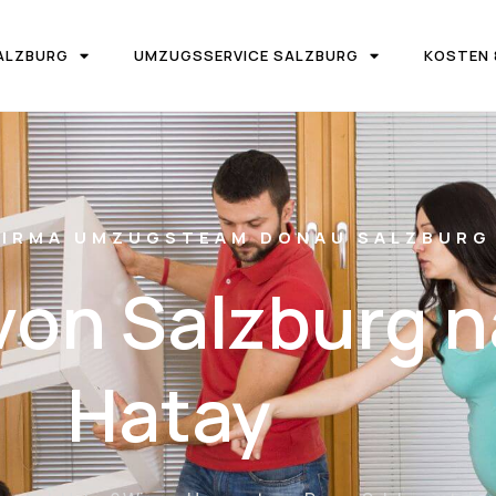
ALZBURG
UMZUGSSERVICE SALZBURG
KOSTEN 
IRMA UMZUGSTEAM DONAU SALZBURG
on Salzburg 
Hatay