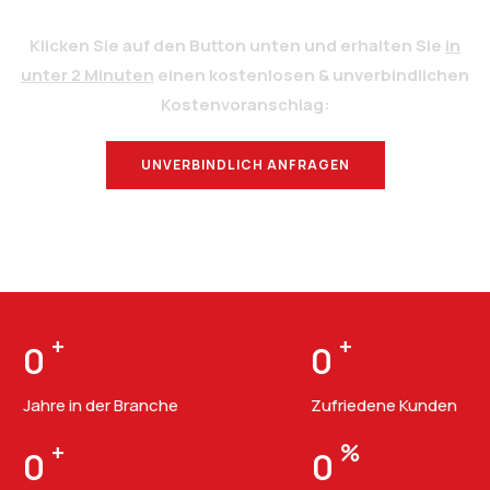
Klicken Sie auf den Button unten und erhalten Sie
in
unter 2 Minuten
einen kostenlosen & unverbindlichen
Kostenvoranschlag:
UNVERBINDLICH ANFRAGEN
BERATUNG
+
+
0
0
Jahre in der Branche
Zufriedene Kunden
+
%
0
0