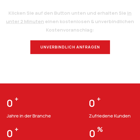
Klicken Sie auf den Button unten und erhalten Sie
in
unter 2 Minuten
einen kostenlosen & unverbindlichen
Kostenvoranschlag:
UNVERBINDLICH ANFRAGEN
BERATUNG
+
+
0
0
Jahre in der Branche
Zufriedene Kunden
+
%
0
0