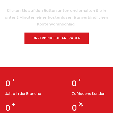
Klicken Sie auf den Button unten und erhalten Sie
in
unter 2 Minuten
einen kostenlosen & unverbindlichen
Kostenvoranschlag:
UNVERBINDLICH ANFRAGEN
BERATUNG
+
+
0
0
Jahre in der Branche
Zufriedene Kunden
+
%
0
0