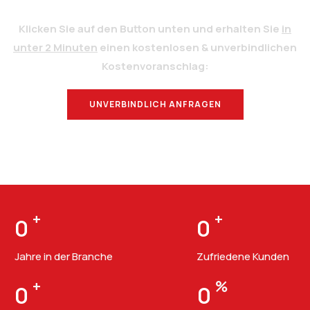
Klicken Sie auf den Button unten und erhalten Sie
in
unter 2 Minuten
einen kostenlosen & unverbindlichen
Kostenvoranschlag:
UNVERBINDLICH ANFRAGEN
BERATUNG
+
+
0
0
Jahre in der Branche
Zufriedene Kunden
+
%
0
0