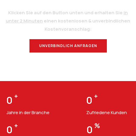
Klicken Sie auf den Button unten und erhalten Sie
in
unter 2 Minuten
einen kostenlosen & unverbindlichen
Kostenvoranschlag:
UNVERBINDLICH ANFRAGEN
BERATUNG
+
+
0
0
Jahre in der Branche
Zufriedene Kunden
+
%
0
0