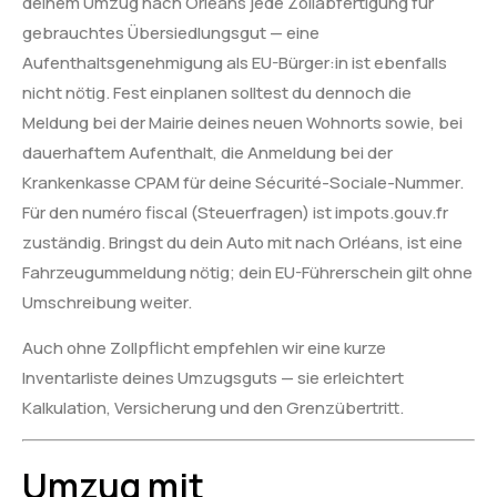
deinem Umzug nach Orléans jede Zollabfertigung für
gebrauchtes Übersiedlungsgut — eine
Aufenthaltsgenehmigung als EU-Bürger:in ist ebenfalls
nicht nötig. Fest einplanen solltest du dennoch die
Meldung bei der Mairie deines neuen Wohnorts sowie, bei
dauerhaftem Aufenthalt, die Anmeldung bei der
Krankenkasse CPAM für deine Sécurité-Sociale-Nummer.
Für den numéro fiscal (Steuerfragen) ist impots.gouv.fr
zuständig. Bringst du dein Auto mit nach Orléans, ist eine
Fahrzeugummeldung nötig; dein EU-Führerschein gilt ohne
Umschreibung weiter.
Auch ohne Zollpflicht empfehlen wir eine kurze
Inventarliste deines Umzugsguts — sie erleichtert
Kalkulation, Versicherung und den Grenzübertritt.
Umzug mit