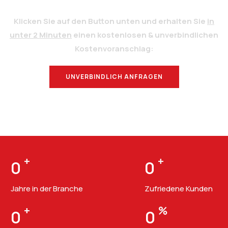
Klicken Sie auf den Button unten und erhalten Sie
in
unter 2 Minuten
einen kostenlosen & unverbindlichen
Kostenvoranschlag:
UNVERBINDLICH ANFRAGEN
BERATUNG
+
+
0
0
Jahre in der Branche
Zufriedene Kunden
+
%
0
0