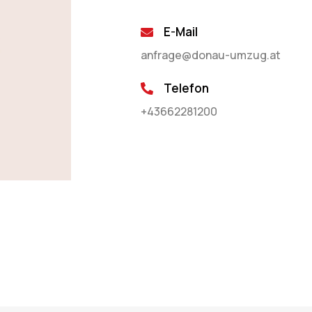
E-Mail
anfrage@donau-umzug.at
Telefon
+43662281200