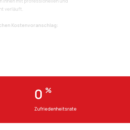
 Ihnen mit professionellen und
t verläuft.
ichen Kostenvoranschlag:
0
%
Zufriedenheitsrate