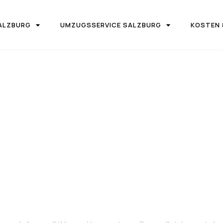
ALZBURG
UMZUGSSERVICE SALZBURG
KOSTEN 
IRMA UMZUGSTEAM DONAU SALZBURG
on Salzburg 
Angers