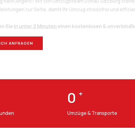
rg nach Angers? Wir von Umzugsteam Donau Salzburg stehen
stungen zur Seite, damit Ihr Umzug stressfrei und effizien
en Sie
in unter 2 Minuten
einen kostenlosen & unverbindl
ICH ANFRAGEN
BERATUNG
0
+
Kunden
Umzüge & Transporte