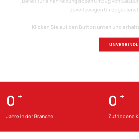
Bereit für einen reibungslosen Umzug von Salzbu
zuverlässigen Umzugsdienstlei
Klicken Sie auf den Button unten und erhalt
UNVERBINDL
0
+
0
+
Jahre in der Branche
Zufriedene 