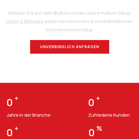
Klicken Sie auf den Button unten und erhalten Sie
in
unter 2 Minuten
einen kostenlosen & unverbindlichen
Kostenvoranschlag:
UNVERBINDLICH ANFRAGEN
BERATUNG
+
+
0
0
Jahre in der Branche
Zufriedene Kunden
+
%
0
0