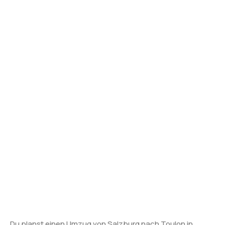
Du planst einen Umzug von Salzburg nach Toulon in