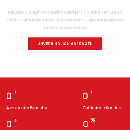
Klicken Sie auf den Button unten und erhalten Sie
in
unter 2 Minuten
einen kostenlosen & unverbindlichen
Kostenvoranschlag:
UNVERBINDLICH ANFRAGEN
BERATUNG
+
+
0
0
Jahre in der Branche
Zufriedene Kunden
+
%
0
0