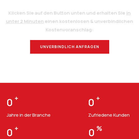
Klicken Sie auf den Button unten und erhalten Sie
in
unter 2 Minuten
einen kostenlosen & unverbindlichen
Kostenvoranschlag:
UNVERBINDLICH ANFRAGEN
BERATUNG
+
+
0
0
Jahre in der Branche
Zufriedene Kunden
+
%
0
0