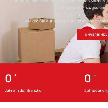
Bereit für einen reibungslosen Umzug von Salzburg
zuverlässigen Umzugsdienstlei
Klicken Sie auf den Button unten und erhalt
UNVERBINDL
0
+
0
+
Jahre in der Branche
Zufriedene 