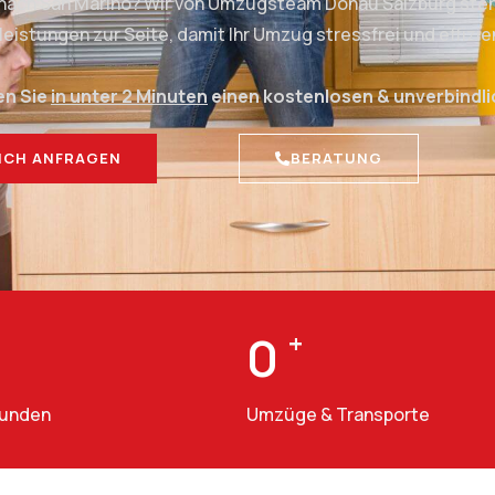
 nach San Marino? Wir von Umzugsteam Donau Salzburg steh
stungen zur Seite, damit Ihr Umzug stressfrei und effizien
en Sie
in unter 2 Minuten
einen kostenlosen & unverbindl
ICH ANFRAGEN
BERATUNG
0
+
Kunden
Umzüge & Transporte