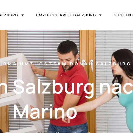
ALZBURG
UMZUGSSERVICE SALZBURG
KOSTEN 
IRMA UMZUGSTEAM DONAU SALZBURG
 Salzburg na
Marino