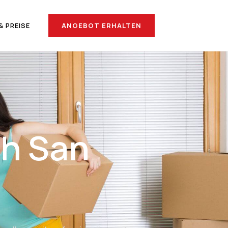
ANGEBOT ERHALTEN
& PREISE
ch San