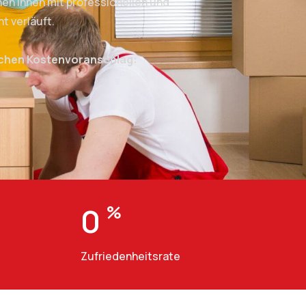
en Ihnen mit professionellen und
t verläuft.
ichen Kostenvoranschlag:
0
%
Zufriedenheitsrate