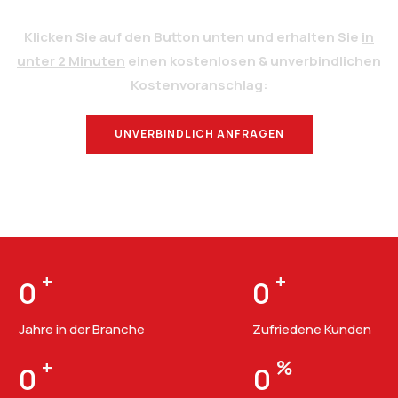
Klicken Sie auf den Button unten und erhalten Sie
in
unter 2 Minuten
einen kostenlosen & unverbindlichen
Kostenvoranschlag:
UNVERBINDLICH ANFRAGEN
BERATUNG
+
+
0
0
Jahre in der Branche
Zufriedene Kunden
+
%
0
0