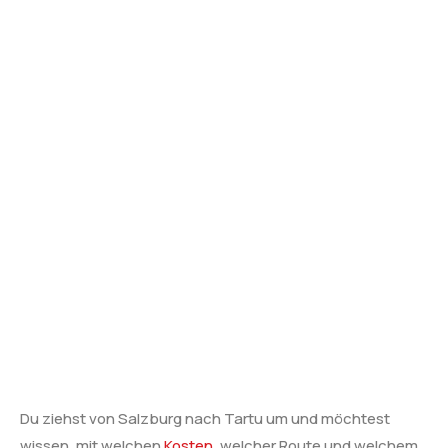
Du ziehst von Salzburg nach Tartu um und möchtest
wissen, mit welchen
Kosten
, welcher Route und welchem