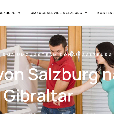
ALZBURG
UMZUGSSERVICE SALZBURG
KOSTEN 
IRMA UMZUGSTEAM DONAU SALZBURG
on Salzburg 
Gibraltar