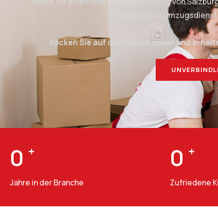
Bereit für einen reibungslosen Umzug von Salzbur
zuverlässigen Umzugsdienstlei
Klicken Sie auf den Button unten und erhalt
UNVERBINDL
0
+
0
+
Jahre in der Branche
Zufriedene 