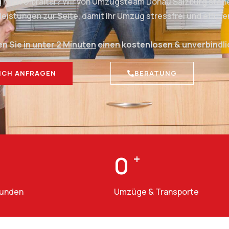
g nach Gibraltar? Wir von Umzugsteam Donau Salzburg stehe
stungen zur Seite, damit Ihr Umzug stressfrei und effizien
en Sie
in unter 2 Minuten
einen kostenlosen & unverbindl
ICH ANFRAGEN
BERATUNG
0
+
Kunden
Umzüge & Transporte