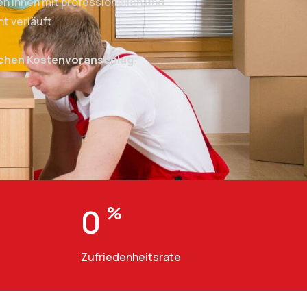
n Ihnen mit professionellen und
t verläuft.
ichen Kostenvoranschlag:
0
%
Zufriedenheitsrate