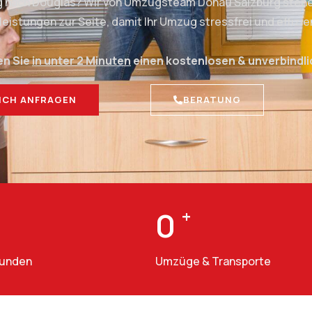
rg nach Douglas? Wir von Umzugsteam Donau Salzburg stehen
stungen zur Seite, damit Ihr Umzug stressfrei und effizien
en Sie
in unter 2 Minuten
einen kostenlosen & unverbindl
ICH ANFRAGEN
BERATUNG
0
+
Kunden
Umzüge & Transporte