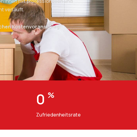
 Ihnen mit professionellen und
t verläuft.
ichen Kostenvoranschlag:
0
%
Zufriedenheitsrate