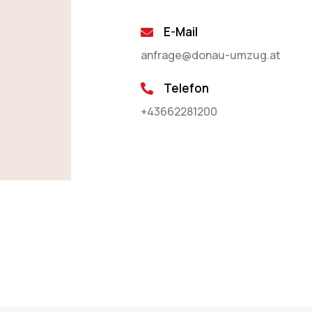
E-Mail
anfrage@donau-umzug.at
Telefon
+43662281200