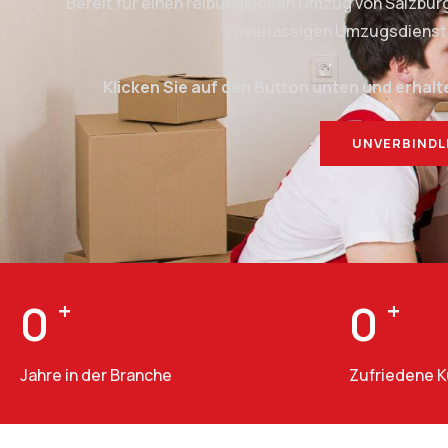
Bereit für einen reibungslosen Umzug von Salzbu
zuverlässigen Umzugsdienstlei
Klicken Sie auf den Button unten und erhalt
UNVERBINDL
0
+
0
+
Jahre in der Branche
Zufriedene 