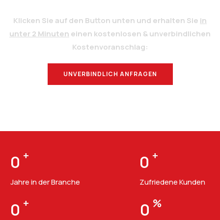
Klicken Sie auf den Button unten und erhalten Sie
in
unter 2 Minuten
einen kostenlosen & unverbindlichen
Kostenvoranschlag:
UNVERBINDLICH ANFRAGEN
BERATUNG
+
+
0
0
Jahre in der Branche
Zufriedene Kunden
+
%
0
0