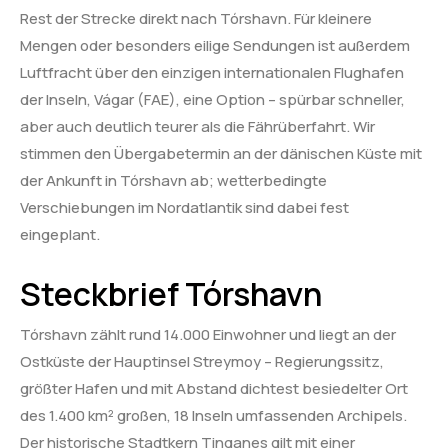
Rest der Strecke direkt nach Tórshavn. Für kleinere
Mengen oder besonders eilige Sendungen ist außerdem
Luftfracht über den einzigen internationalen Flughafen
der Inseln, Vágar (FAE), eine Option – spürbar schneller,
aber auch deutlich teurer als die Fährüberfahrt. Wir
stimmen den Übergabetermin an der dänischen Küste mit
der Ankunft in Tórshavn ab; wetterbedingte
Verschiebungen im Nordatlantik sind dabei fest
eingeplant.
Steckbrief Tórshavn
Tórshavn zählt rund 14.000 Einwohner und liegt an der
Ostküste der Hauptinsel Streymoy – Regierungssitz,
größter Hafen und mit Abstand dichtest besiedelter Ort
des 1.400 km² großen, 18 Inseln umfassenden Archipels.
Der historische Stadtkern Tinganes gilt mit einer