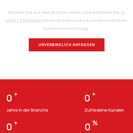
Klicken Sie auf den Button unten und erhalten Sie
in
unter 2 Minuten
einen kostenlosen & unverbindlichen
Kostenvoranschlag:
UNVERBINDLICH ANFRAGEN
BERATUNG
+
+
0
0
Jahre in der Branche
Zufriedene Kunden
+
%
0
0