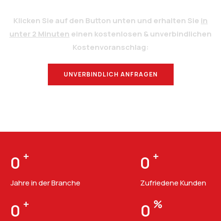
Klicken Sie auf den Button unten und erhalten Sie
in
unter 2 Minuten
einen kostenlosen & unverbindlichen
Kostenvoranschlag:
UNVERBINDLICH ANFRAGEN
BERATUNG
+
+
0
0
Jahre in der Branche
Zufriedene Kunden
+
%
0
0