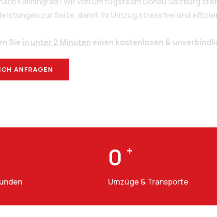
 nach Kaliningrad? Wir von Umzugsteam Donau Salzburg steh
stungen zur Seite, damit Ihr Umzug stressfrei und effizien
en Sie
in unter 2 Minuten
einen kostenlosen & unverbindl
ICH ANFRAGEN
BERATUNG
0
+
Kunden
Umzüge & Transporte