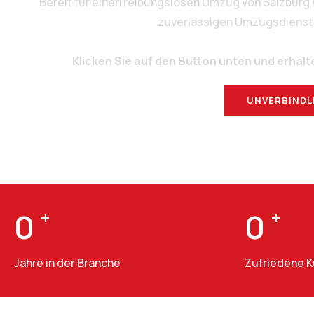
Bereit für einen reibungslosen Umzug von Salzburg
zuverlässigen Umzugsdienstlei
Klicken Sie auf den Button unten und erhalt
UNVERBINDL
0
+
0
+
Jahre in der Branche
Zufriedene 