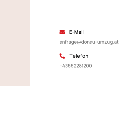
E-Mail
anfrage@donau-umzug.at
Telefon
+43662281200