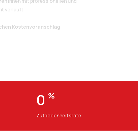
en Ihnen mit professionellen und
t verläuft.
ichen Kostenvoranschlag:
0
%
Zufriedenheitsrate