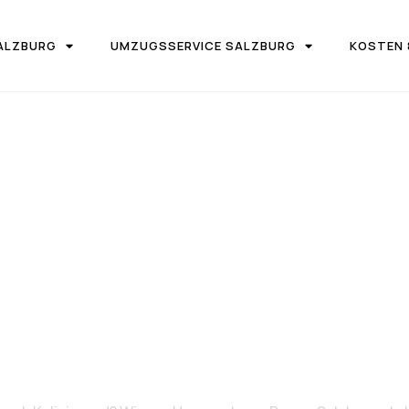
ALZBURG
UMZUGSSERVICE SALZBURG
KOSTEN 
IRMA UMZUGSTEAM DONAU SALZBURG
on Salzburg 
Kaliningrad