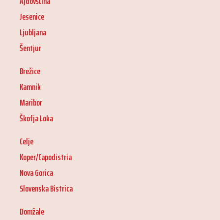
Ajdovščina
Jesenice
Ljubljana
Šentjur
Brežice
Kamnik
Maribor
Škofja Loka
Celje
Koper/Capodistria
Nova Gorica
Slovenska Bistrica
Domžale