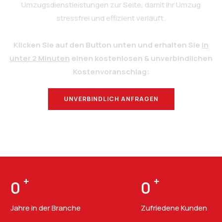
Umzugsdienstleistungen zur Seite, damit Ihr Umzug
stressfrei und effizient verläuft.
Klicken Sie auf den Button unten und erhalten Sie
in
unter 2 Minuten
einen kostenlosen & unverbindlichen
Kostenvoranschlag:
UNVERBINDLICH ANFRAGEN
BERATUNG
+
+
0
0
Jahre in der Branche
Zufriedene Kunden