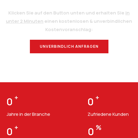
Klicken Sie auf den Button unten und erhalten Sie
in
unter 2 Minuten
einen kostenlosen & unverbindlichen
Kostenvoranschlag:
UNVERBINDLICH ANFRAGEN
BERATUNG
+
+
0
0
Jahre in der Branche
Zufriedene Kunden
+
%
0
0