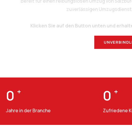
Bereit für einen reibungslosen Umzug von Salzbu
zuverlässigen Umzugsdienstlei
Klicken Sie auf den Button unten und erhalt
UNVERBINDL
0
+
0
+
Jahre in der Branche
Zufriedene 