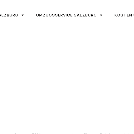
ALZBURG
UMZUGSSERVICE SALZBURG
KOSTEN 
IRMA UMZUGSTEAM DONAU SALZBURG
on Salzburg 
Lugano