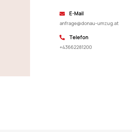
E-Mail
anfrage@donau-umzug.at
Telefon
+43662281200