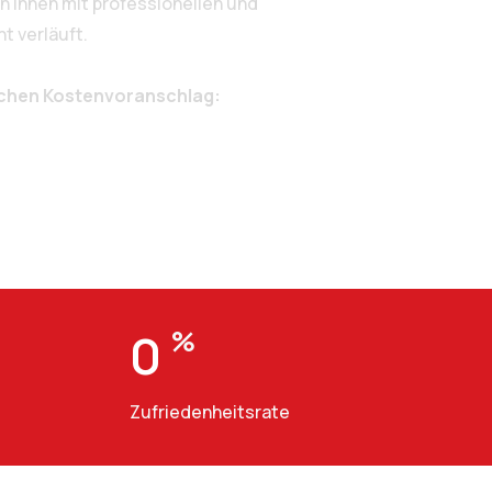
 Ihnen mit professionellen und
t verläuft.
ichen Kostenvoranschlag:
0
%
Zufriedenheitsrate