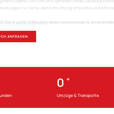
rg nach Lugano? Wir von Umzugsteam Donau Salzburg stehen
stungen zur Seite, damit Ihr Umzug stressfrei und effizien
en Sie
in unter 2 Minuten
einen kostenlosen & unverbindl
ICH ANFRAGEN
BERATUNG
0
+
Kunden
Umzüge & Transporte