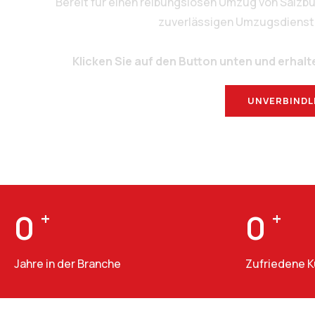
Bereit für einen reibungslosen Umzug von Salzb
zuverlässigen Umzugsdienstlei
Klicken Sie auf den Button unten und erhalt
UNVERBINDL
0
+
0
+
Jahre in der Branche
Zufriedene 