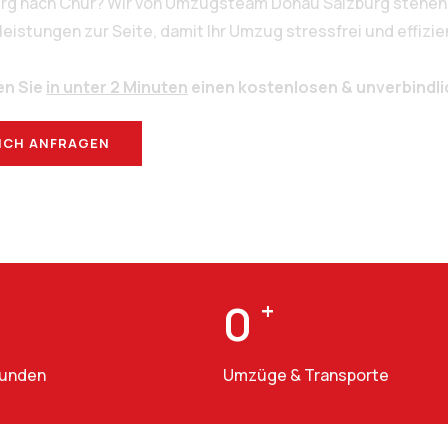
urg nach Chur? Wir von Umzugsteam Donau Salzburg stehen 
stungen zur Seite, damit Ihr Umzug stressfrei und effizien
en Sie
in unter 2 Minuten
einen kostenlosen & unverbindl
ICH ANFRAGEN
BERATUNG
0
+
Kunden
Umzüge & Transporte