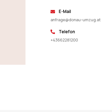
E-Mail
anfrage@donau-umzug.at
Telefon
+43662281200