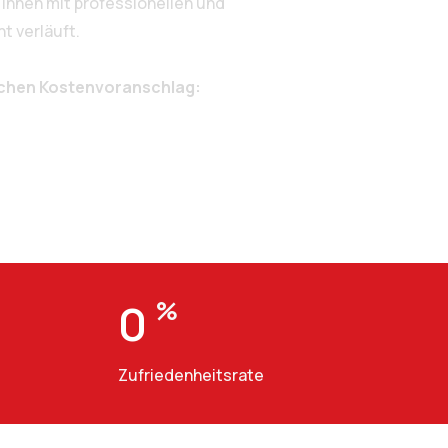
Ihnen mit professionellen und
t verläuft.
ichen Kostenvoranschlag:
0
%
Zufriedenheitsrate