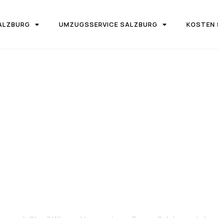
ALZBURG
UMZUGSSERVICE SALZBURG
KOSTEN 
IRMA UMZUGSTEAM DONAU SALZBURG
on Salzburg 
Chur