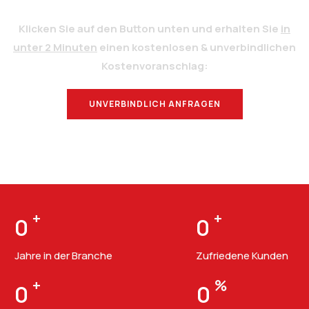
Klicken Sie auf den Button unten und erhalten Sie
in
unter 2 Minuten
einen kostenlosen & unverbindlichen
Kostenvoranschlag:
UNVERBINDLICH ANFRAGEN
BERATUNG
+
+
0
0
Jahre in der Branche
Zufriedene Kunden
+
%
0
0