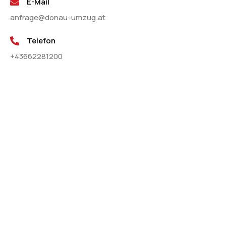
E-Mail
anfrage@donau-umzug.at
Telefon
+43662281200