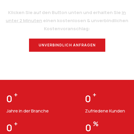
Klicken Sie auf den Button unten und erhalten Sie
in
unter 2 Minuten
einen kostenlosen & unverbindlichen
Kostenvoranschlag:
UNVERBINDLICH ANFRAGEN
BERATUNG
+
+
0
0
Jahre in der Branche
Zufriedene Kunden
+
%
0
0