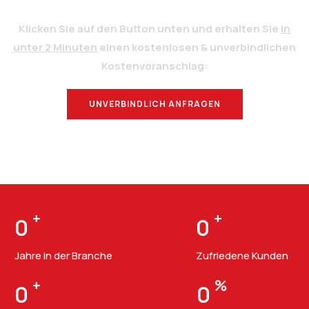
Klicken Sie auf den Button unten und erhalten Sie
in
unter 2 Minuten
einen kostenlosen & unverbindlichen
Kostenvoranschlag:
UNVERBINDLICH ANFRAGEN
BERATUNG
+
+
0
0
Jahre in der Branche
Zufriedene Kunden
+
%
0
0