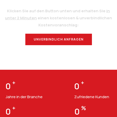
Klicken Sie auf den Button unten und erhalten Sie
in
unter 2 Minuten
einen kostenlosen & unverbindlichen
Kostenvoranschlag:
UNVERBINDLICH ANFRAGEN
BERATUNG
+
+
0
0
Jahre in der Branche
Zufriedene Kunden
+
%
0
0