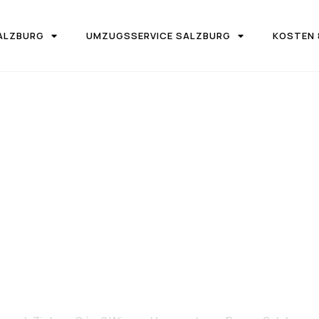
ALZBURG
UMZUGSSERVICE SALZBURG
KOSTEN 
IRMA UMZUGSTEAM DONAU SALZBURG
on Salzburg 
ielona Góra