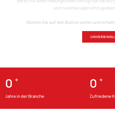
Bereit für einen reibungslosen Umzug von Salzbur
und zuverlässigen Umzugsdienstl
Klicken Sie auf den Button unten und erhalt
UNVERBINDL
0
+
0
+
Jahre in der Branche
Zufriedene 