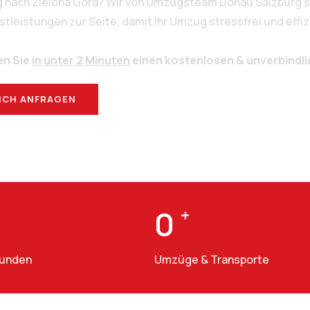
g nach Zielona Góra? Wir von Umzugsteam Donau Salzburg s
eistungen zur Seite, damit Ihr Umzug stressfrei und effizi
en Sie
in unter 2 Minuten
einen kostenlosen & unverbindl
ICH ANFRAGEN
BERATUNG
0
+
Kunden
Umzüge & Transporte