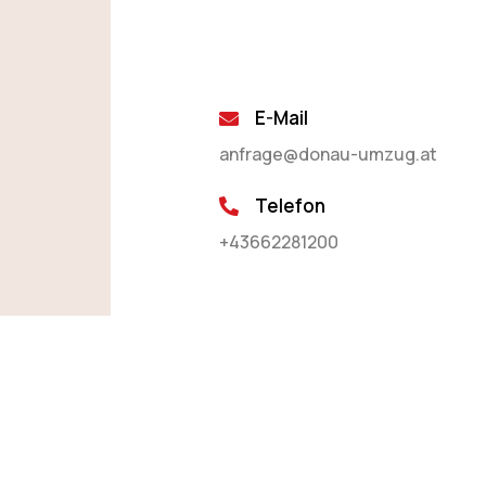
E-Mail
anfrage@donau-umzug.at
Telefon
+43662281200