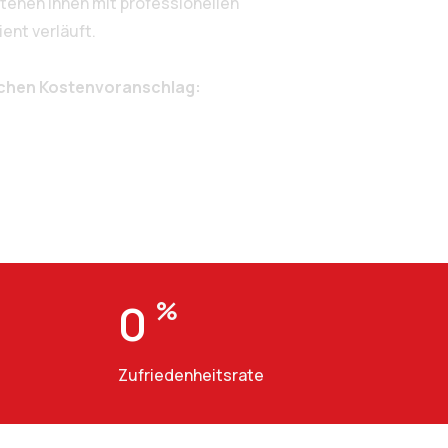
tehen Ihnen mit professionellen
ent verläuft.
ichen Kostenvoranschlag:
0
%
Zufriedenheitsrate