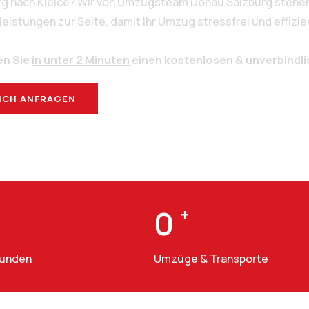
rg nach Kielce? Wir von Umzugsteam Donau Salzburg stehen
stungen zur Seite, damit Ihr Umzug stressfrei und effizien
en Sie
in unter 2 Minuten
einen kostenlosen & unverbindl
ICH ANFRAGEN
BERATUNG
0
+
Kunden
Umzüge & Transporte