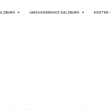
ALZBURG
UMZUGSSERVICE SALZBURG
KOSTEN 
IRMA UMZUGSTEAM DONAU SALZBURG
on Salzburg 
Kielce