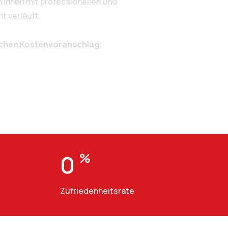
 Ihnen mit professionellen und
t verläuft.
ichen Kostenvoranschlag:
0
%
Zufriedenheitsrate