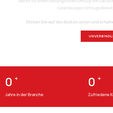
Bereit für einen reibungslosen Umzug von Salzbu
zuverlässigen Umzugsdienstlei
Klicken Sie auf den Button unten und erhalt
UNVERBINDL
0
+
0
+
Jahre in der Branche
Zufriedene 