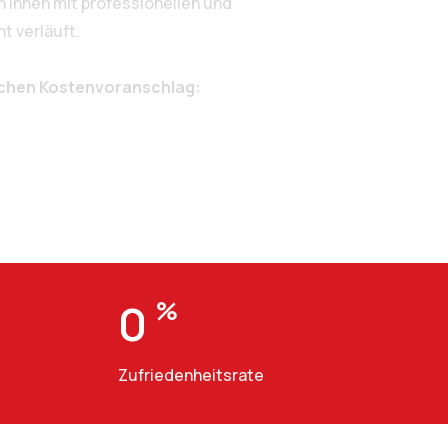
Ihnen mit professionellen und
t verläuft.
ichen Kostenvoranschlag:
0
%
Zufriedenheitsrate