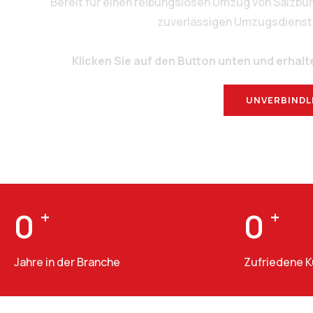
Bereit für einen reibungslosen Umzug von Salzbu
zuverlässigen Umzugsdienstlei
Klicken Sie auf den Button unten und erhalt
UNVERBINDL
0
+
0
+
Jahre in der Branche
Zufriedene 