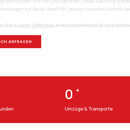
rg nach Bytom? Wir von Umzugsteam Donau Salzburg stehen 
stungen zur Seite, damit Ihr Umzug stressfrei und effizien
en Sie
in unter 2 Minuten
einen kostenlosen & unverbindl
ICH ANFRAGEN
BERATUNG
0
+
Kunden
Umzüge & Transporte