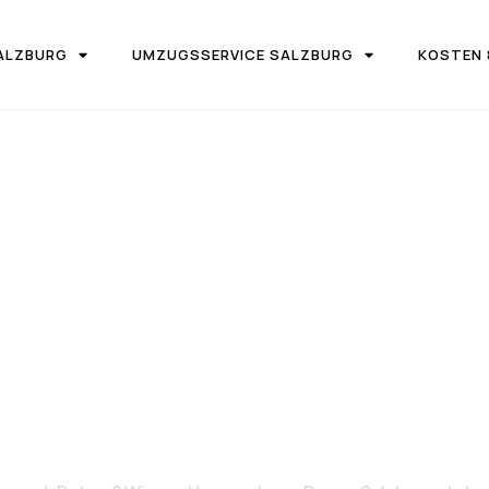
ALZBURG
UMZUGSSERVICE SALZBURG
KOSTEN 
IRMA UMZUGSTEAM DONAU SALZBURG
on Salzburg 
Bytom