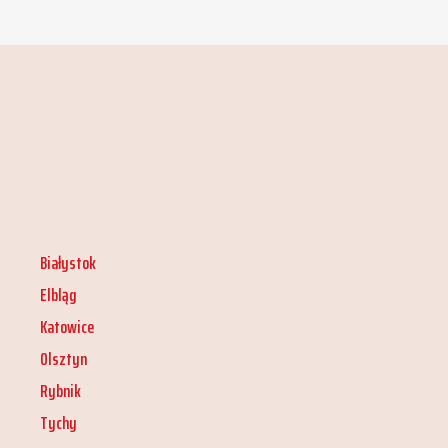
Białystok
Elbląg
Katowice
Olsztyn
Rybnik
Tychy