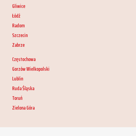
Gliwice
Łódź
Radom
Szczecin
Zabrze
Częstochowa
Gorzów Wielkopolski
Lublin
Ruda Śląska
Toruń
Zielona Góra