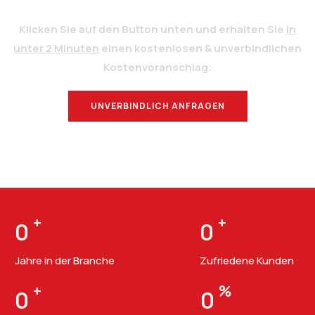
Klicken Sie auf den Button unten und erhalten Sie
in
unter 2 Minuten
einen kostenlosen & unverbindlichen
Kostenvoranschlag:
UNVERBINDLICH ANFRAGEN
BERATUNG
+
+
0
0
Jahre in der Branche
Zufriedene Kunden
+
%
0
0