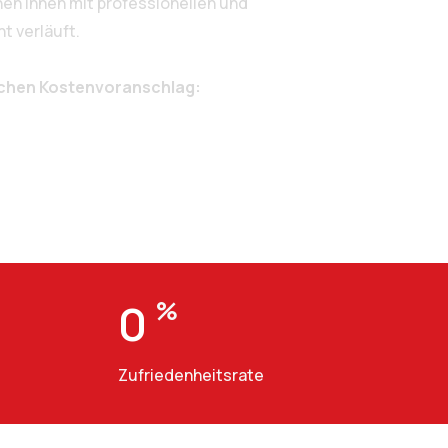
n Ihnen mit professionellen und
t verläuft.
ichen Kostenvoranschlag:
0
%
Zufriedenheitsrate