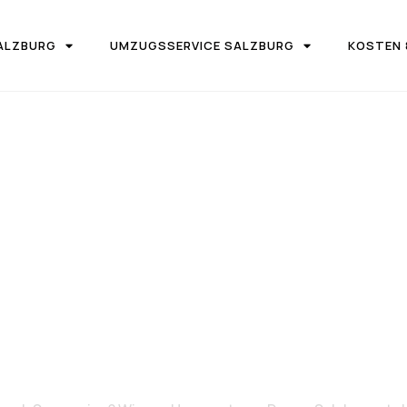
ALZBURG
UMZUGSSERVICE SALZBURG
KOSTEN 
IRMA UMZUGSTEAM DONAU SALZBURG
on Salzburg 
Sosnowiec