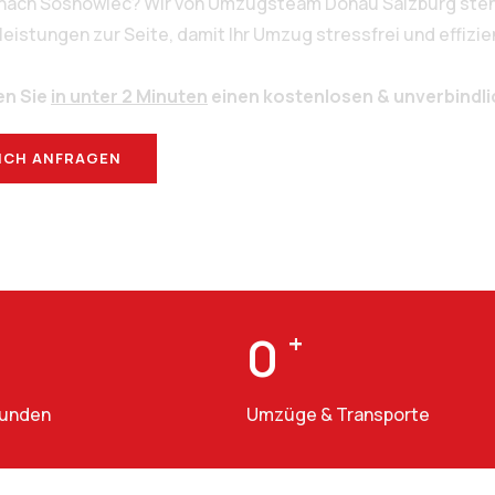
 nach Sosnowiec? Wir von Umzugsteam Donau Salzburg stehe
stungen zur Seite, damit Ihr Umzug stressfrei und effizien
en Sie
in unter 2 Minuten
einen kostenlosen & unverbindl
ICH ANFRAGEN
BERATUNG
0
+
Kunden
Umzüge & Transporte