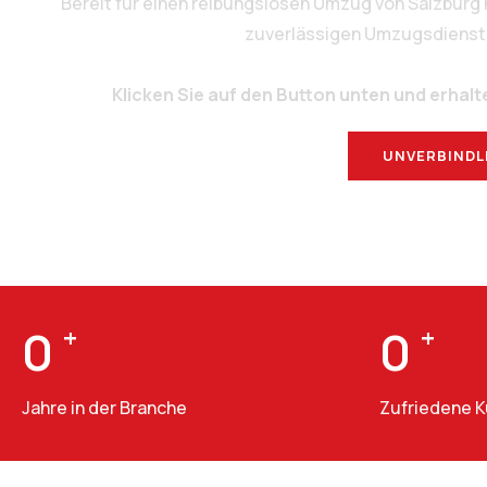
Bereit für einen reibungslosen Umzug von Salzburg
zuverlässigen Umzugsdienstlei
Klicken Sie auf den Button unten und erhalt
UNVERBINDL
0
+
0
+
Jahre in der Branche
Zufriedene 