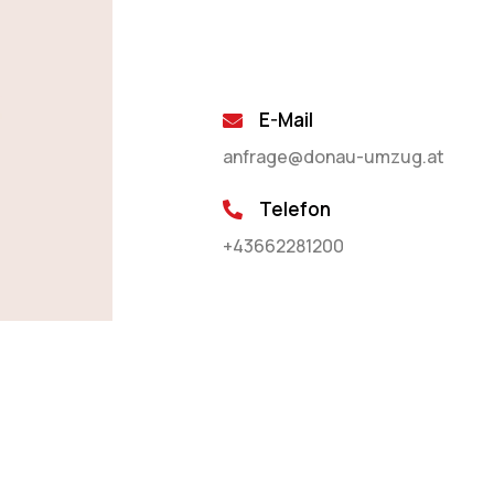
E-Mail
anfrage@donau-umzug.at
Telefon
+43662281200