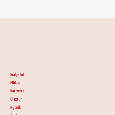
Białystok
Elbląg
Katowice
Olsztyn
Rybnik