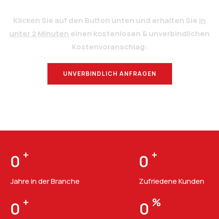
Klicken Sie auf den Button unten und erhalten Sie
in
unter 2 Minuten
einen kostenlosen & unverbindlichen
Kostenvoranschlag:
UNVERBINDLICH ANFRAGEN
BERATUNG
+
+
0
0
Jahre in der Branche
Zufriedene Kunden
+
%
0
0