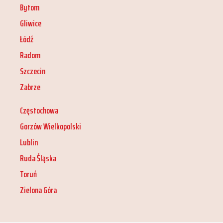
Bytom
Gliwice
Łódź
Radom
Szczecin
Zabrze
Częstochowa
Gorzów Wielkopolski
Lublin
Ruda Śląska
Toruń
Zielona Góra