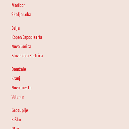
Maribor
Škofja Loka
Celje
Koper/Capodistria
Nova Gorica
Slovenska Bistrica
Domžale
Kranj
Novo mesto
Velenje
Grosuplje
Krško
Ptuj