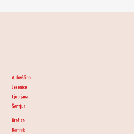
Ajdovščina
Jesenice
Ljubljana
Šentjur
Brežice
Kamnik