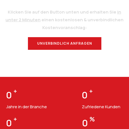
Klicken Sie auf den Button unten und erhalten Sie
in
unter 2 Minuten
einen kostenlosen & unverbindlichen
Kostenvoranschlag:
UNVERBINDLICH ANFRAGEN
BERATUNG
+
+
0
0
Jahre in der Branche
Zufriedene Kunden
+
%
0
0