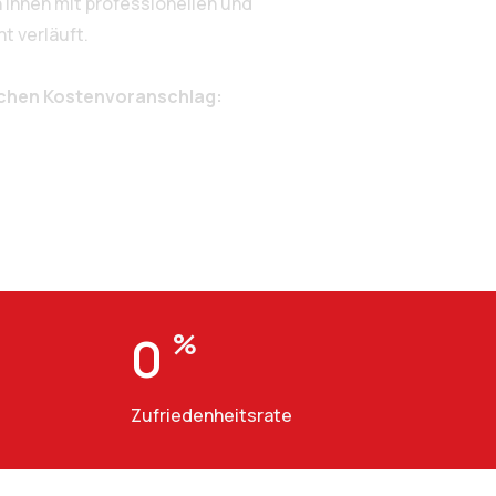
Ihnen mit professionellen und
t verläuft.
ichen Kostenvoranschlag:
0
%
Zufriedenheitsrate