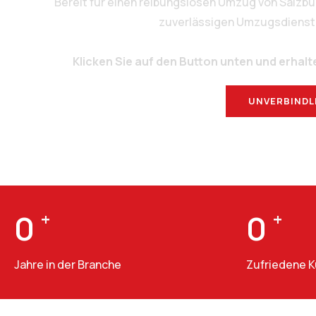
Bereit für einen reibungslosen Umzug von Salzb
zuverlässigen Umzugsdienstlei
Klicken Sie auf den Button unten und erhalt
UNVERBINDL
0
+
0
+
Jahre in der Branche
Zufriedene 