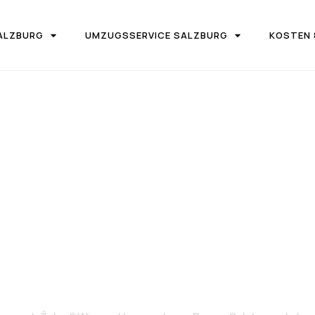
ALZBURG
UMZUGSSERVICE SALZBURG
KOSTEN 
IRMA UMZUGSTEAM DONAU SALZBURG
on Salzburg 
Žalec