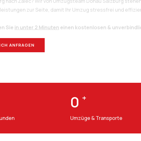
urg nach Žalec? Wir von Umzugsteam Donau Salzburg stehen 
stungen zur Seite, damit Ihr Umzug stressfrei und effizien
en Sie
in unter 2 Minuten
einen kostenlosen & unverbindl
ICH ANFRAGEN
BERATUNG
0
+
Kunden
Umzüge & Transporte