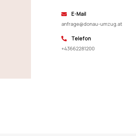
E-Mail
anfrage@donau-umzug.at
Telefon
+43662281200