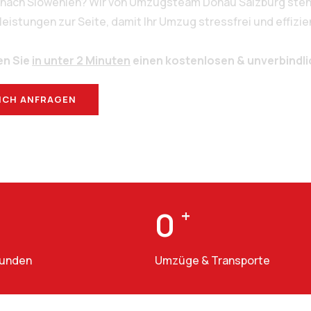
g nach Slowenien? Wir von Umzugsteam Donau Salzburg stehe
stungen zur Seite, damit Ihr Umzug stressfrei und effizien
en Sie
in unter 2 Minuten
einen kostenlosen & unverbindl
ICH ANFRAGEN
BERATUNG
0
+
Kunden
Umzüge & Transporte