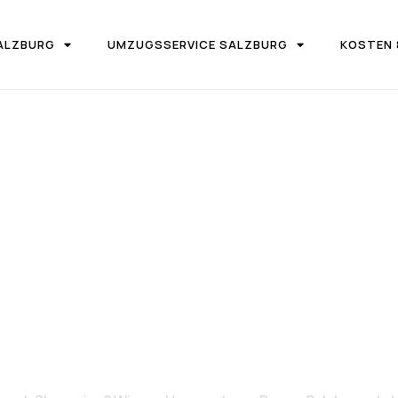
ALZBURG
UMZUGSSERVICE SALZBURG
KOSTEN 
IRMA UMZUGSTEAM DONAU SALZBURG
on Salzburg 
Slowenien