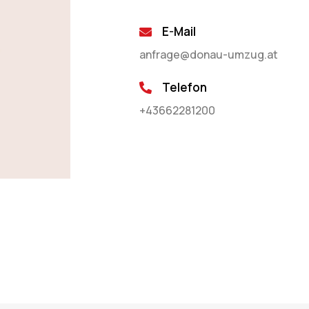
E-Mail
anfrage@donau-umzug.at
Telefon
+43662281200