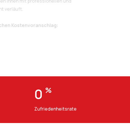
n Ihnen mit professionellen und
t verläuft.
ichen Kostenvoranschlag:
0
%
Zufriedenheitsrate