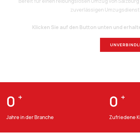
Bereit für einen reibungslosen Umzug von Salzbur
zuverlässigen Umzugsdienstlei
Klicken Sie auf den Button unten und erhalt
UNVERBINDL
0
+
0
+
Jahre in der Branche
Zufriedene 