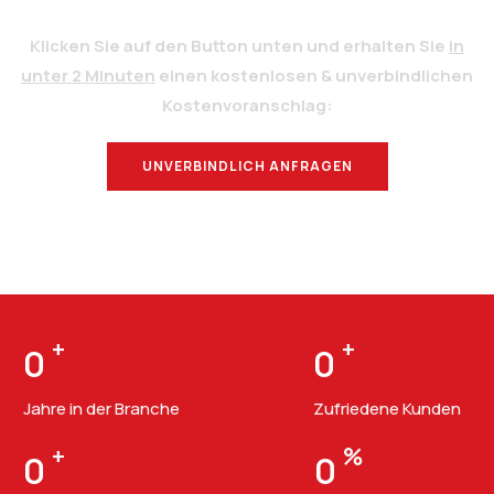
Klicken Sie auf den Button unten und erhalten Sie
in
unter 2 Minuten
einen kostenlosen & unverbindlichen
Kostenvoranschlag:
UNVERBINDLICH ANFRAGEN
BERATUNG
+
+
0
0
Jahre in der Branche
Zufriedene Kunden
+
%
0
0