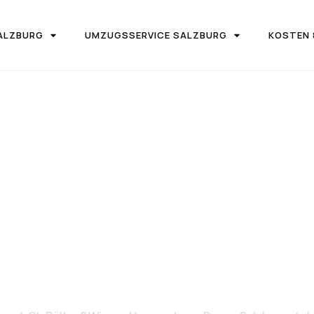
ALZBURG
UMZUGSSERVICE SALZBURG
KOSTEN 
IRMA UMZUGSTEAM DONAU SALZBURG
 Salzburg nac
Pölten