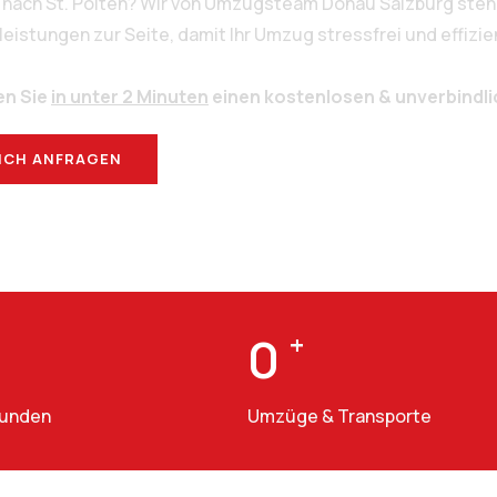
 nach St. Pölten? Wir von Umzugsteam Donau Salzburg stehe
stungen zur Seite, damit Ihr Umzug stressfrei und effizien
en Sie
in unter 2 Minuten
einen kostenlosen & unverbindl
ICH ANFRAGEN
BERATUNG
0
+
Kunden
Umzüge & Transporte