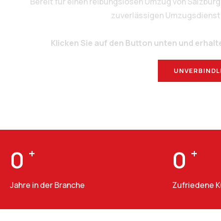
Bereit für einen reibungslosen Umzug von Salzburg
zuverlässigen Umzugsdienstlei
Klicken Sie auf den Button unten und erhalt
UNVERBINDL
0
+
0
+
Jahre in der Branche
Zufriedene 