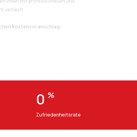
n Ihnen mit professionellen und
t verläuft.
ichen Kostenvoranschlag:
0
%
Zufriedenheitsrate