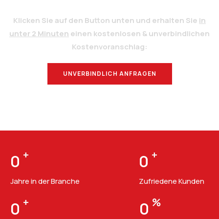
Klicken Sie auf den Button unten und erhalten Sie
in
unter 2 Minuten
einen kostenlosen & unverbindlichen
Kostenvoranschlag:
UNVERBINDLICH ANFRAGEN
BERATUNG
+
+
0
0
Jahre in der Branche
Zufriedene Kunden
+
%
0
0