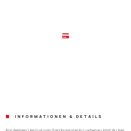
Kostenschätzung, damit Sie Ihren Umzug schnell und
einfach planen können.
Umfassende Services
Entdecken Sie unsere umfassenden Services, die alle
Aspekte Ihres Umzug von Salzburg nach Lustenau
abdecken. Von der Planung bis zur Durchführung bieten
wir Ihnen einen professionellen und zuverlässigen Service.
INFORMATIONEN & DETAILS
Für deinen Umzug von Salzburg nach Lustenau bist du bei