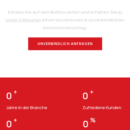
Klicken Sie auf den Button unten und erhalten Sie
in
unter 2 Minuten
einen kostenlosen & unverbindlichen
Kostenvoranschlag:
UNVERBINDLICH ANFRAGEN
BERATUNG
+
+
0
0
Jahre in der Branche
Zufriedene Kunden
+
%
0
0