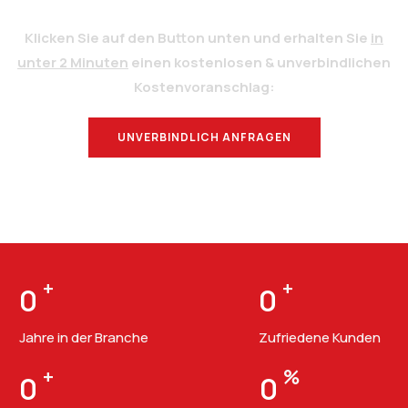
Klicken Sie auf den Button unten und erhalten Sie
in
unter 2 Minuten
einen kostenlosen & unverbindlichen
Kostenvoranschlag:
UNVERBINDLICH ANFRAGEN
BERATUNG
+
+
0
0
Jahre in der Branche
Zufriedene Kunden
+
%
0
0