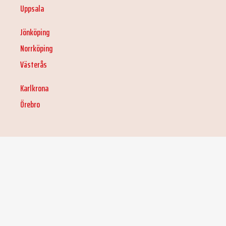
Uppsala
Jönköping
Norrköping
Västerås
Karlkrona
Örebro