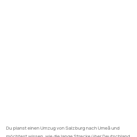
Du planst einen Umzug von Salzburg nach Umeå und
möchtest wissen, wie die lange Strecke über Deutschland