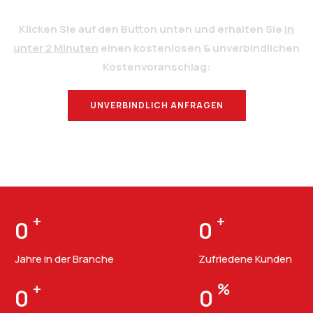
Klicken Sie auf den Button unten und erhalten Sie
in
unter 2 Minuten
einen kostenlosen & unverbindlichen
Kostenvoranschlag:
UNVERBINDLICH ANFRAGEN
BERATUNG
+
+
0
0
Jahre in der Branche
Zufriedene Kunden
+
%
0
0