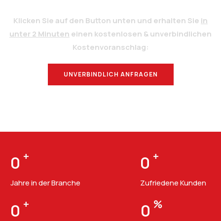
Klicken Sie auf den Button unten und erhalten Sie
in
unter 2 Minuten
einen kostenlosen & unverbindlichen
Kostenvoranschlag:
UNVERBINDLICH ANFRAGEN
BERATUNG
+
+
0
0
Jahre in der Branche
Zufriedene Kunden
+
%
0
0