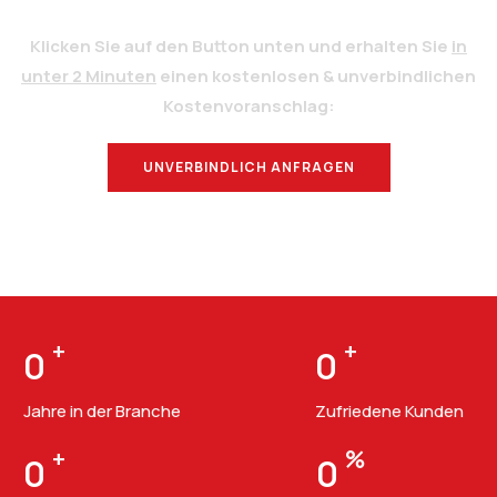
Klicken Sie auf den Button unten und erhalten Sie
in
unter 2 Minuten
einen kostenlosen & unverbindlichen
Kostenvoranschlag:
UNVERBINDLICH ANFRAGEN
BERATUNG
+
+
0
0
Jahre in der Branche
Zufriedene Kunden
+
%
0
0