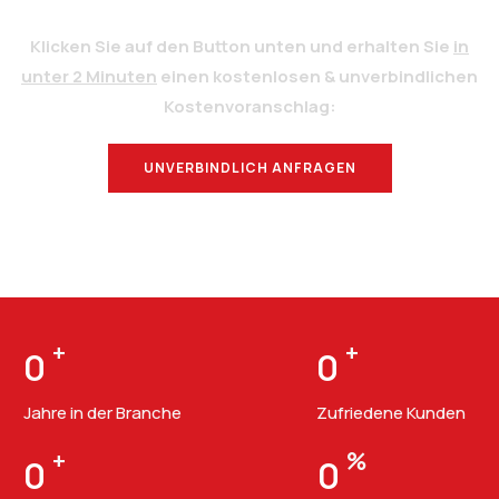
Klicken Sie auf den Button unten und erhalten Sie
in
unter 2 Minuten
einen kostenlosen & unverbindlichen
Kostenvoranschlag:
UNVERBINDLICH ANFRAGEN
BERATUNG
+
+
0
0
Jahre in der Branche
Zufriedene Kunden
+
%
0
0