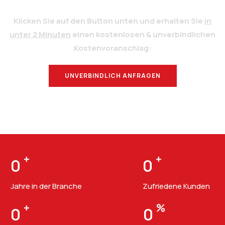
Klicken Sie auf den Button unten und erhalten Sie
in
unter 2 Minuten
einen kostenlosen & unverbindlichen
Kostenvoranschlag:
UNVERBINDLICH ANFRAGEN
BERATUNG
+
+
0
0
Jahre in der Branche
Zufriedene Kunden
+
%
0
0