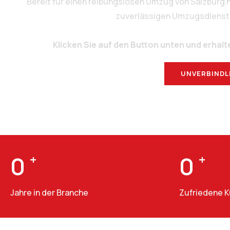
Bereit für einen reibungslosen Umzug von Salzburg
zuverlässigen Umzugsdienstlei
Klicken Sie auf den Button unten und erhalt
UNVERBINDL
0
+
0
+
Jahre in der Branche
Zufriedene 