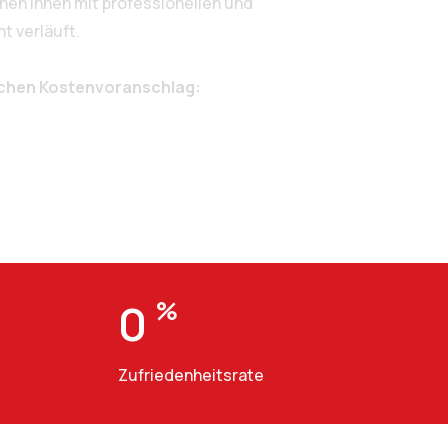
en Ihnen mit professionellen und
t verläuft.
ichen Kostenvoranschlag:
0
%
Zufriedenheitsrate