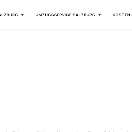
ALZBURG
UMZUGSSERVICE SALZBURG
KOSTEN 
IRMA UMZUGSTEAM DONAU SALZBURG
on Salzburg 
illehammer