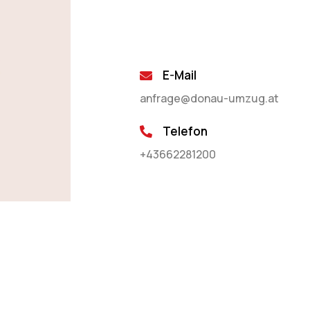
E-Mail
anfrage@donau-umzug.at
Telefon
+43662281200