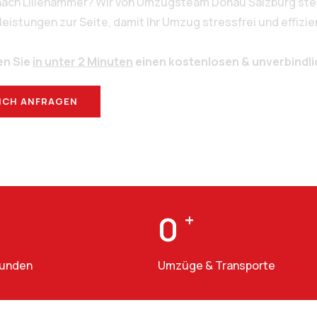
 nach Lillehammer? Wir von Umzugsteam Donau Salzburg steh
stungen zur Seite, damit Ihr Umzug stressfrei und effizien
en Sie
in unter 2 Minuten
einen kostenlosen & unverbindl
ICH ANFRAGEN
BERATUNG
0
+
Kunden
Umzüge & Transporte